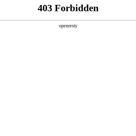
产品及服务
行业解决方案
合作伙伴
投资者关系
云科技2025年合作伙伴奖
2025 / 12 / 03
 2025大会上，blb百乐博数码再度蝉联“年度增值推广合作伙伴”奖项。
伙伴。值得一提的是，blb百乐博数码亚马逊云科技业务团队已经连